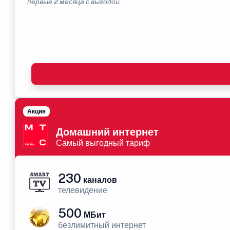
первые 2 месяца с выгодой
Акция
Домашний интернет
Самый выгодный тариф
230
каналов
телевидение
500
МБит
безлимитный интернет