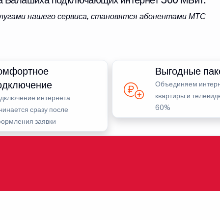
а Балашиха подключающих интернет 500 МБит.
услугами нашего сервиса, становятся абонентами МТС
омфортное
Выгодные пак
одключение
Объединяем интерн
квартиры и телевид
дключение интернета
60%
чинается сразу после
ормления заявки