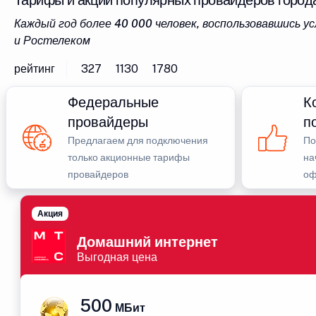
Тарифы и акции популярных провайдеров город
Каждый год более 40 000 человек, воспользовавшись 
и Ростелеком
рейтинг
327
1130
1780
Федеральные
К
провайдеры
п
Предлагаем для подключения
По
только акционные тарифы
на
провайдеров
оф
Акция
Домашний интернет
Выгодная цена
500
МБит