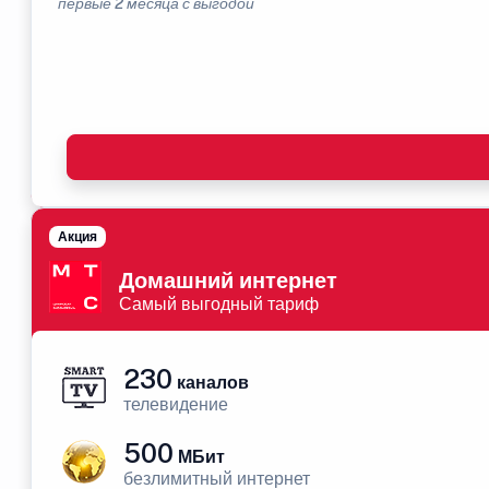
первые 2 месяца с выгодой
Акция
Домашний интернет
Самый выгодный тариф
230
каналов
телевидение
500
МБит
безлимитный интернет