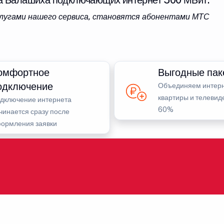
а Балашиха подключающих интернет 500 МБит.
услугами нашего сервиса, становятся абонентами МТС
омфортное
Выгодные пак
одключение
Объединяем интерн
квартиры и телевид
дключение интернета
60%
чинается сразу после
ормления заявки