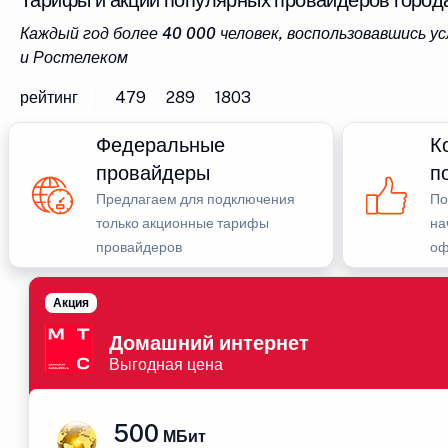
Тарифы и акции популярных провайдеров город
Каждый год более 40 000 человек, воспользовавшись 
и Ростелеком
рейтинг
479
289
1803
Федеральные
К
провайдеры
п
Предлагаем для подключения
По
только акционные тарифы
на
провайдеров
оф
Акция
Домашний интернет
Выгодная цена
500
МБит