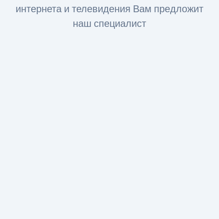
интернета и телевидения Вам предложит
наш специалист
Интернет FTTx
Оптическое волокно до здания
За счет светового сигнала оптика обеспечивает доступ
в интернет: при стандартном подключении до 500
МБит, а при необходимости — до 1 ГБит.